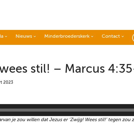
da
Nieuws
Minderbroederskerk
Contact
wees stil! – Marcus 4:3
rt 2023
aarvan je zou willen dat Jezus er ‘Zwijg! Wees stil!’ tegen zou