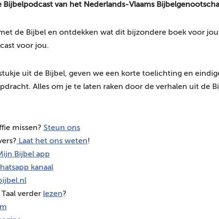
se Bijbelpodcast van het Nederlands-Vlaams Bijbelgenootscha
n met de Bijbel en ontdekken wat dit bijzondere boek voor jo
cast voor jou.
stukje uit de Bijbel, geven we een korte toelichting en eind
pdracht. Alles om je te laten raken door de verhalen uit de Bi
ffie missen?
Steun ons
vers?
Laat het ons weten
!
ijn Bijbel app
hatsapp kanaal
ijbel.nl
 Taal verder
lezen
?
am