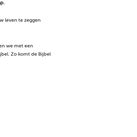
p.
u
i
uw leven te zeggen
k
O
m
igen we met een
h
jbel. Zo komt de Bijbel
o
o
g
/
O
m
l
a
a
g