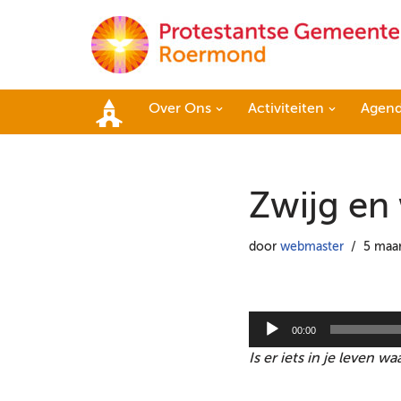
Ga
naar
de
Over Ons
Activiteiten
Agen
inhoud
Home
Zwijg en 
door
webmaster
5 maa
A
00:00
u
Is er iets in je leven w
d
i