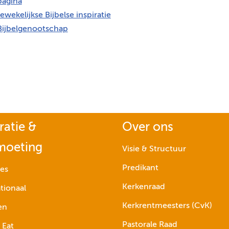
agina
ewekelijkse Bijbelse inspiratie
Bijbelgenootschap
ratie &
Over ons
moeting
Visie & Structuur
Predikant
ies
Kerkenraad
tionaal
Kerkrentmeesters (CvK)
en
Pastorale Raad
 Eat