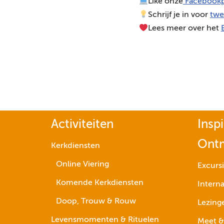
Like onze
Facebookp
Schrijf je in voor
twe
Lees meer over het
Activiteiten
Inspi
Ont
Kerkdiensten
Online Viering
Excurs
Komende Kerkdiensten
Interna
Doop, Trouw & Rouw
Lezing
Levensmomenten & Rituelen
Meet &