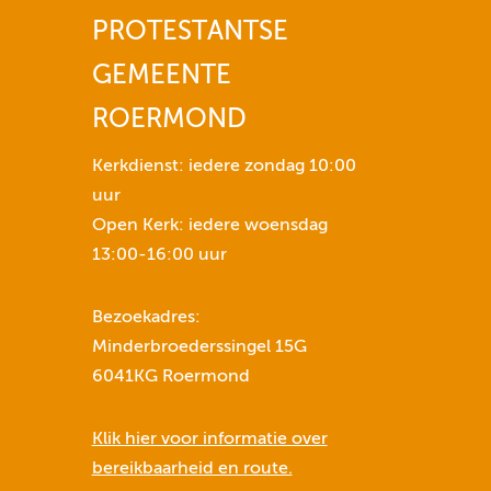
o
PROTESTANTSE
l
GEMEENTE
n
u
m
ROERMOND
e
t
Kerkdienst: iedere zondag 10:00
e
uur
v
Open Kerk: iedere woensdag
e
13:00-16:00 uur
r
h
Bezoekadres:
o
Minderbroederssingel 15G
g
6041KG Roermond
e
n
Klik hier voor informatie over
o
bereikbaarheid en route.
f