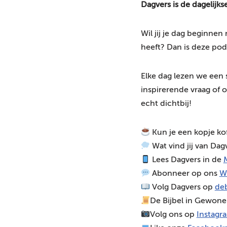
Dagvers is de dagelijk
o
s
Wil jij je dag beginne
p
heeft? Dan is deze pod
e
l
Elke dag lezen we een 
e
inspirerende vraag of o
r
echt dichtbij!
Kun je een kopje ko
Wat vind jij van Dag
Lees Dagvers in de
M
Abonneer op ons
W
Volg Dagvers op
deb
De Bijbel in Gewone
Volg ons op
Instagr