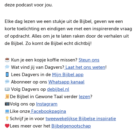
deze podcast voor jou.
e
l
e
Elke dag lezen we een stukje uit de Bijbel, geven we een
r
korte toelichting en eindigen we met een inspirerende vraag
of opdracht. Alles om je te laten raken door de verhalen uit
de Bijbel. Zo komt de Bijbel echt dichtbij!
Kun je een kopje koffie missen?
Steun ons
Wat vind jij van Dagvers?
Laat het ons weten
!
Lees Dagvers in de
Mijn Bijbel app
Abonneer op ons
Whatsapp kanaal
Volg Dagvers op
debijbel.nl
De Bijbel in Gewone Taal verder
lezen
?
Volg ons op
Instagram
Like onze
Facebookpagina
Schrijf je in voor
tweewekelijkse Bijbelse inspiratie
Lees meer over het
Bijbelgenootschap