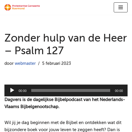
Ga
naar
de
Zonder hulp van de Heer
inhoud
– Psalm 127
door
webmaster
5 februari 2023
A
00:00
00:00
u
Dagvers is de dagelijkse Bijbelpodcast van het Nederlands-
d
Vlaams Bijbelgenootschap.
i
o
Wil jij je dag beginnen met de Bijbel en ontdekken wat dit
s
bijzondere boek voor jouw leven te zeggen heeft? Dan is
p