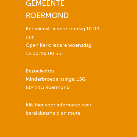
GEMEENTE
n
o
l
ROERMOND
u
Kerkdienst: iedere zondag 10:00
m
uur
e
Open Kerk: iedere woensdag
t
13:00-16:00 uur
e
v
e
Bezoekadres:
r
Minderbroederssingel 15G
h
6041KG Roermond
o
g
Klik hier voor informatie over
e
bereikbaarheid en route.
n
o
f