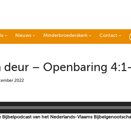
da
Nieuws
Minderbroederskerk
Contact
 deur – Openbaring 4:1
cember 2022
se Bijbelpodcast van het Nederlands-Vlaams Bijbelgenootscha