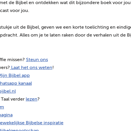
n met de Bijbel en ontdekken wat dit bijzondere boek voor jo
cast voor jou.
stukje uit de Bijbel, geven we een korte toelichting en eind
pdracht. Alles om je te laten raken door de verhalen uit de Bi
ffie missen?
Steun ons
vers?
Laat het ons weten
!
ijn Bijbel app
hatsapp kanaal
ijbel.nl
 Taal verder
lezen
?
am
agina
ewekelijkse Bijbelse inspiratie