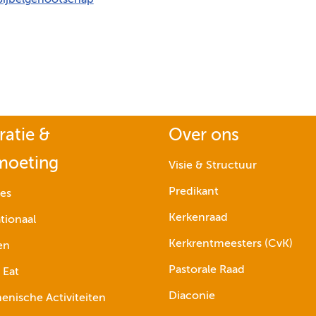
Bijbelgenootschap
ratie &
Over ons
moeting
Visie & Structuur
Predikant
ies
Kerkenraad
tionaal
Kerkrentmeesters (CvK)
en
Pastorale Raad
 Eat
Diaconie
nische Activiteiten