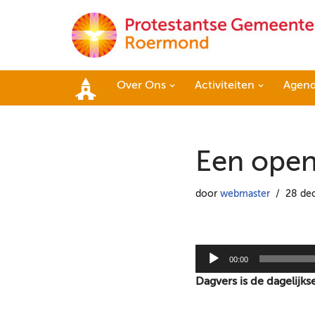
Ga
naar
de
Over Ons
Activiteiten
Agen
inhoud
Home
Een open
door
webmaster
28 de
A
00:00
u
Dagvers is de dagelijk
d
i