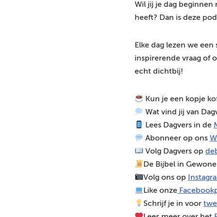
Wil jij je dag beginne
o
heeft? Dan is deze pod
s
p
Elke dag lezen we een 
e
inspirerende vraag of o
l
echt dichtbij!
e
r
Kun je een kopje ko
Wat vind jij van Dag
Lees Dagvers in de
M
Abonneer op ons
W
Volg Dagvers op
deb
De Bijbel in Gewone
Volg ons op
Instagr
Like onze
Facebookp
Schrijf je in voor
twe