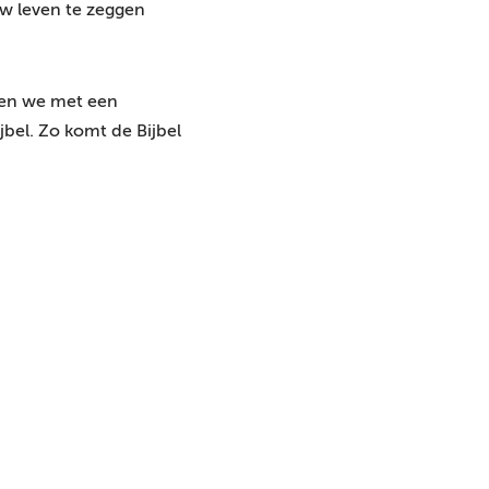
uw leven te zeggen
u
i
k
igen we met een
O
jbel. Zo komt de Bijbel
m
h
o
o
g
/
O
m
l
a
a
g