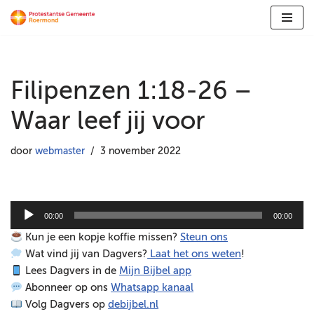
Ga
naar
de
Filipenzen 1:18-26 –
inhoud
Waar leef jij voor
door
webmaster
3 november 2022
A
00:00
00:00
u
Kun je een kopje koffie missen?
Steun ons
d
Wat vind jij van Dagvers?
Laat het ons weten
!
i
Lees Dagvers in de
Mijn Bijbel app
o
Abonneer op ons
Whatsapp kanaal
s
Volg Dagvers op
debijbel.nl
p