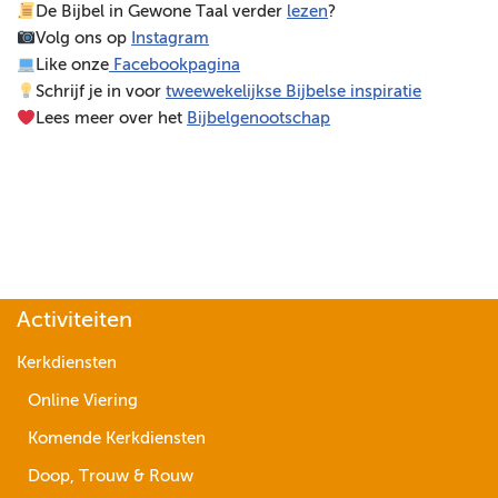
De Bijbel in Gewone Taal verder
lezen
?
e
Volg ons op
Instagram
l
Like onze
Facebookpagina
e
Schrijf je in voor
tweewekelijkse Bijbelse inspiratie
r
Lees meer over het
Bijbelgenootschap
Activiteiten
Kerkdiensten
Online Viering
Komende Kerkdiensten
Doop, Trouw & Rouw