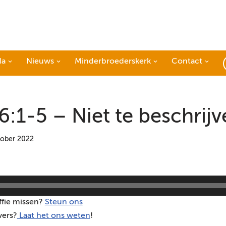
da
Nieuws
Minderbroederskerk
Contact
:1-5 – Niet te beschrijv
tober 2022
ffie missen?
Steun ons
vers?
Laat het ons weten
!