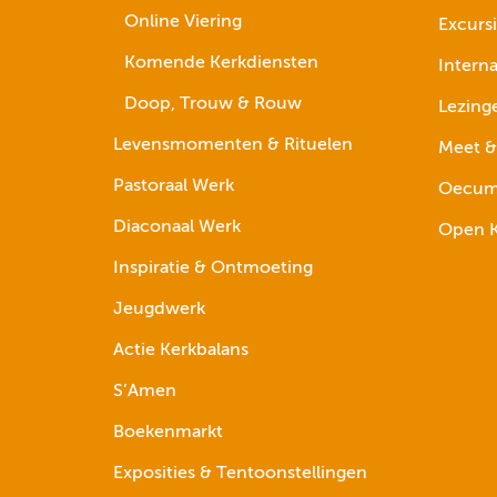
Online Viering
Excurs
Komende Kerkdiensten
Interna
Doop, Trouw & Rouw
Lezing
Levensmomenten & Rituelen
Meet &
Pastoraal Werk
Oecume
Diaconaal Werk
Open K
Inspiratie & Ontmoeting
Jeugdwerk
Actie Kerkbalans
S’Amen
Boekenmarkt
Exposities & Tentoonstellingen