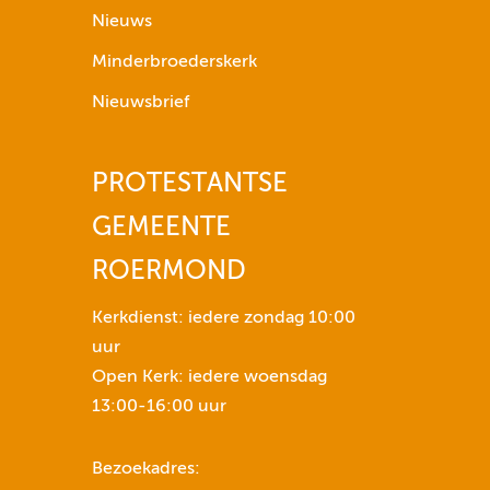
p
Nieuws
i
Minderbroederskerk
j
l
Nieuwsbrief
t
o
PROTESTANTSE
e
t
GEMEENTE
n
s
ROERMOND
e
n
Kerkdienst: iedere zondag 10:00
o
uur
m
Open Kerk: iedere woensdag
h
13:00-16:00 uur
e
t
Bezoekadres:
v