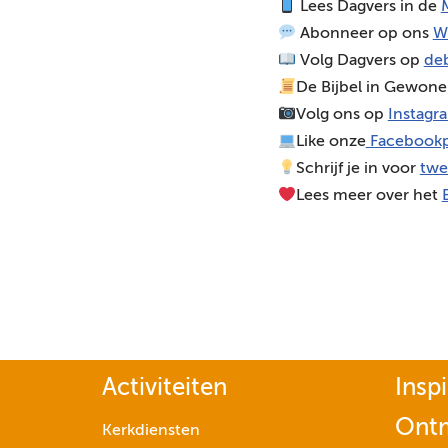
Lees Dagvers in de
M
o
Abonneer op ons
W
s
Volg Dagvers op
deb
p
De Bijbel in Gewone
e
Volg ons op
Instagr
l
Like onze
Facebookp
e
Schrijf je in voor
twe
r
Lees meer over het
Activiteiten
Inspi
Ont
Kerkdiensten