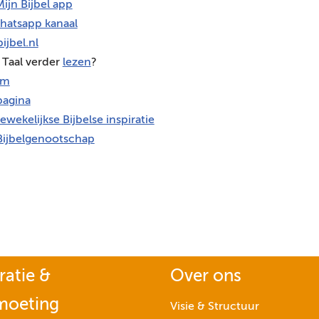
ijn Bijbel app
hatsapp kanaal
ijbel.nl
 Taal verder
lezen
?
am
agina
ewekelijkse Bijbelse inspiratie
Bijbelgenootschap
ratie &
Over ons
moeting
Visie & Structuur