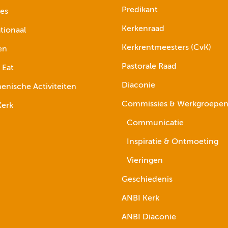
Predikant
ies
Kerkenraad
tionaal
Kerkrentmeesters (CvK)
en
Pastorale Raad
 Eat
Diaconie
nische Activiteiten
Commissies & Werkgroepe
erk
Communicatie
Inspiratie & Ontmoeting
Vieringen
Geschiedenis
ANBI Kerk
ANBI Diaconie