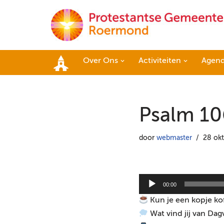
Ga
naar
de
Over Ons
Activiteiten
Agen
inhoud
Home
Psalm 106
door
webmaster
28 ok
A
00:00
u
Kun je een kopje ko
d
Wat vind jij van Dag
i