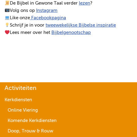
De Bijbel in Gewone Taal verder
lezen
?
e
Volg ons op
Instagram
l
Like onze
Facebookpagina
e
Schrijf je in voor
tweewekelijkse Bijbelse inspiratie
r
Lees meer over het
Bijbelgenootschap
Activiteiten
Kerkdiensten
Online Viering
Komende Kerkdiensten
Doop, Trouw & Rouw