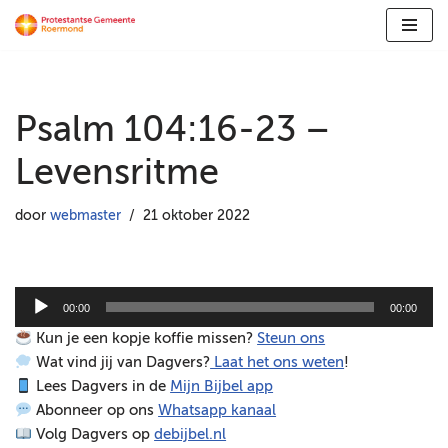
Ga
naar
de
Psalm 104:16-23 –
inhoud
Levensritme
door
webmaster
21 oktober 2022
A
00:00
00:00
u
Kun je een kopje koffie missen?
Steun ons
d
Wat vind jij van Dagvers?
Laat het ons weten
!
i
Lees Dagvers in de
Mijn Bijbel app
o
Abonneer op ons
Whatsapp kanaal
s
Volg Dagvers op
debijbel.nl
p