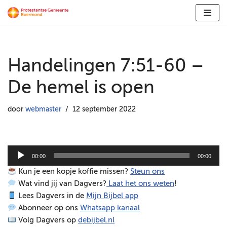
Ga
naar
de
Handelingen 7:51-60 –
inhoud
De hemel is open
door
webmaster
12 september 2022
A
00:00
00:00
u
Kun je een kopje koffie missen?
Steun ons
d
Wat vind jij van Dagvers?
Laat het ons weten
!
i
Lees Dagvers in de
Mijn Bijbel app
o
Abonneer op ons
Whatsapp kanaal
s
Volg Dagvers op
debijbel.nl
p