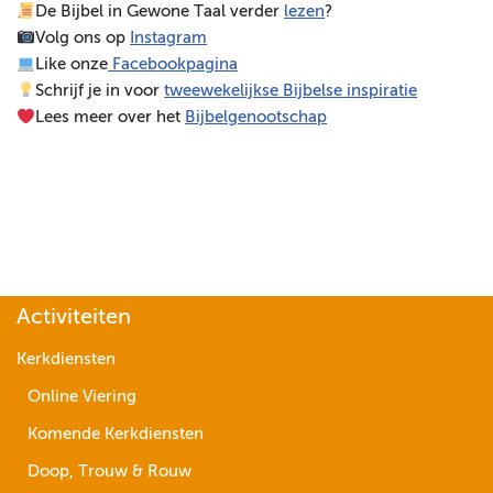
De Bijbel in Gewone Taal verder
lezen
?
e
Volg ons op
Instagram
l
Like onze
Facebookpagina
e
Schrijf je in voor
tweewekelijkse Bijbelse inspiratie
r
Lees meer over het
Bijbelgenootschap
Activiteiten
Kerkdiensten
Online Viering
Komende Kerkdiensten
Doop, Trouw & Rouw