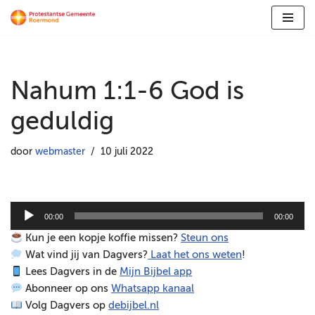
Ga
naar
de
Nahum 1:1-6 God is
inhoud
geduldig
door
webmaster
10 juli 2022
A
00:00
00:00
u
Kun je een kopje koffie missen?
Steun ons
d
Wat vind jij van Dagvers?
Laat het ons weten
!
i
Lees Dagvers in de
Mijn Bijbel app
o
Abonneer op ons
Whatsapp kanaal
s
Volg Dagvers op
debijbel.nl
p