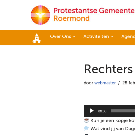
Ga
naar
de
Over Ons
Activiteiten
Agen
inhoud
Home
Rechters 
door
webmaster
28 feb
A
00:00
u
Kun je een kopje ko
d
Wat vind jij van Dag
i