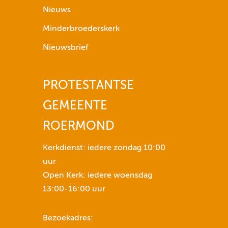
p
Nieuws
i
Minderbroederskerk
j
l
Nieuwsbrief
t
o
PROTESTANTSE
e
t
GEMEENTE
n
s
ROERMOND
e
n
Kerkdienst: iedere zondag 10:00
o
uur
m
Open Kerk: iedere woensdag
h
13:00-16:00 uur
e
t
Bezoekadres:
v