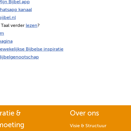
ijn Bijbel app
hatsapp kanaal
ijbel.nl
 Taal verder
lezen
?
am
agina
ewekelijkse Bijbelse inspiratie
Bijbelgenootschap
ratie &
Over ons
moeting
Visie & Structuur