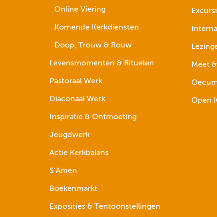
Online Viering
Excurs
Komende Kerkdiensten
Interna
Doop, Trouw & Rouw
Lezing
Levensmomenten & Rituelen
Meet &
Pastoraal Werk
Oecume
Diaconaal Werk
Open K
Inspiratie & Ontmoeting
Jeugdwerk
Actie Kerkbalans
S’Amen
Boekenmarkt
Exposities & Tentoonstellingen