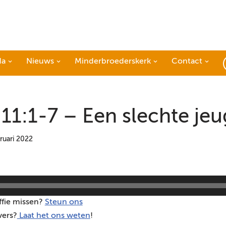
da
Nieuws
Minderbroederskerk
Contact
11:1-7 – Een slechte je
ruari 2022
ffie missen?
Steun ons
vers?
Laat het ons weten
!