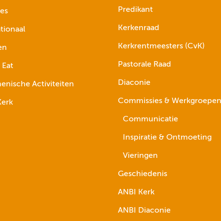
Predikant
ies
Kerkenraad
tionaal
Kerkrentmeesters (CvK)
en
Pastorale Raad
 Eat
Diaconie
nische Activiteiten
Commissies & Werkgroepe
erk
Communicatie
Inspiratie & Ontmoeting
Vieringen
Geschiedenis
ANBI Kerk
ANBI Diaconie