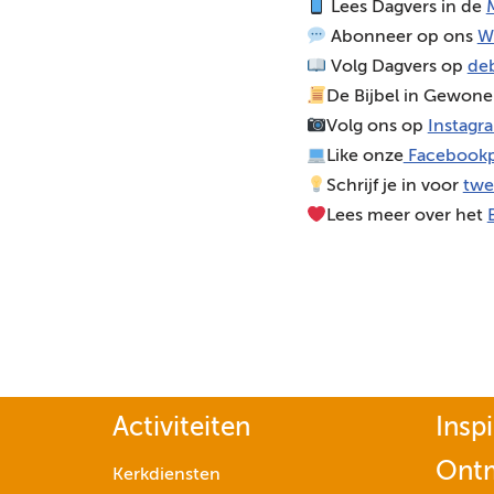
Lees Dagvers in de
M
o
Abonneer op ons
W
s
Volg Dagvers op
deb
p
De Bijbel in Gewone
e
Volg ons op
Instagr
l
Like onze
Facebookp
e
Schrijf je in voor
twe
r
Lees meer over het
Activiteiten
Inspi
Ont
Kerkdiensten