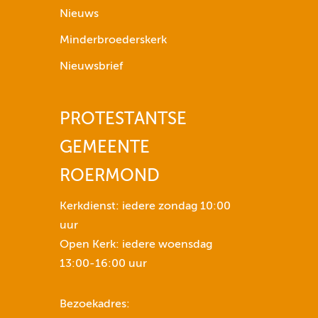
p
Nieuws
i
Minderbroederskerk
j
l
Nieuwsbrief
t
o
PROTESTANTSE
e
t
GEMEENTE
n
s
ROERMOND
e
n
Kerkdienst: iedere zondag 10:00
o
uur
m
Open Kerk: iedere woensdag
h
13:00-16:00 uur
e
t
Bezoekadres:
v