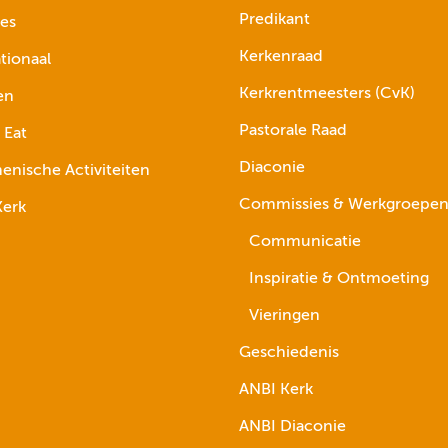
Predikant
ies
Kerkenraad
tionaal
Kerkrentmeesters (CvK)
en
Pastorale Raad
 Eat
Diaconie
nische Activiteiten
Commissies & Werkgroepe
erk
Communicatie
Inspiratie & Ontmoeting
Vieringen
Geschiedenis
ANBI Kerk
ANBI Diaconie