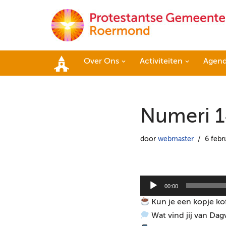
Ga
naar
de
Over Ons
Activiteiten
Agen
inhoud
Home
Numeri 1
door
webmaster
6 febr
A
00:00
u
Kun je een kopje ko
d
Wat vind jij van Dag
i