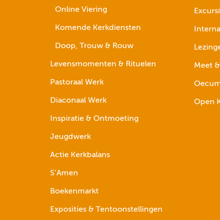
Online Viering
Excurs
Komende Kerkdiensten
Interna
Doop, Trouw & Rouw
Lezing
Levensmomenten & Rituelen
Meet &
Pastoraal Werk
Oecume
Diaconaal Werk
Open K
Inspiratie & Ontmoeting
Jeugdwerk
Actie Kerkbalans
S’Amen
Boekenmarkt
Exposities & Tentoonstellingen