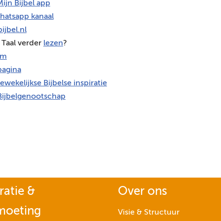
ijn Bijbel app
hatsapp kanaal
ijbel.nl
 Taal verder
lezen
?
am
agina
ewekelijkse Bijbelse inspiratie
Bijbelgenootschap
ratie &
Over ons
moeting
Visie & Structuur