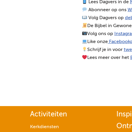
Lees Dagvers in de
M
o
Abonneer op ons
W
s
Volg Dagvers op
deb
p
De Bijbel in Gewone
e
Volg ons op
Instagr
l
Like onze
Facebookp
e
Schrijf je in voor
twe
r
Lees meer over het
Activiteiten
Inspi
Ont
Kerkdiensten