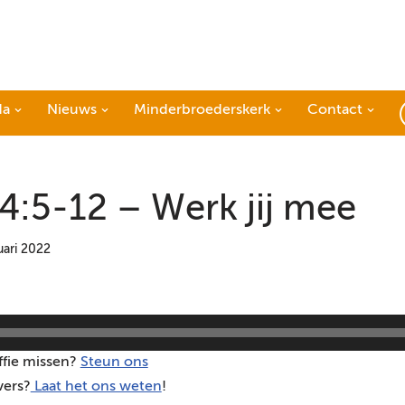
da
Nieuws
Minderbroederskerk
Contact
4:5-12 – Werk jij mee
uari 2022
ffie missen?
Steun ons
vers?
Laat het ons weten
!