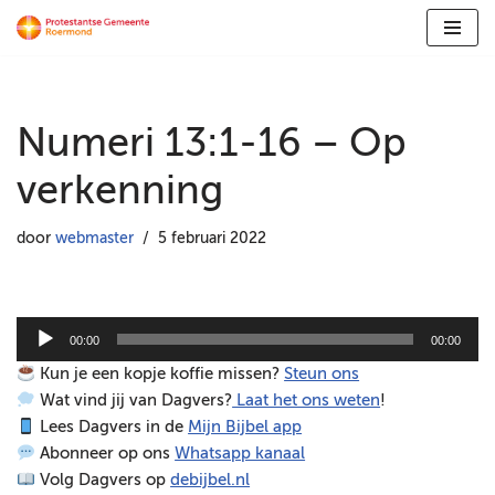
Ga
naar
de
Numeri 13:1-16 – Op
inhoud
verkenning
door
webmaster
5 februari 2022
A
00:00
00:00
u
Kun je een kopje koffie missen?
Steun ons
d
Wat vind jij van Dagvers?
Laat het ons weten
!
i
Lees Dagvers in de
Mijn Bijbel app
o
Abonneer op ons
Whatsapp kanaal
s
Volg Dagvers op
debijbel.nl
p