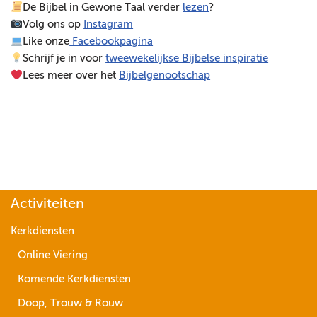
De Bijbel in Gewone Taal verder
lezen
?
e
Volg ons op
Instagram
l
Like onze
Facebookpagina
e
Schrijf je in voor
tweewekelijkse Bijbelse inspiratie
r
Lees meer over het
Bijbelgenootschap
Activiteiten
Kerkdiensten
Online Viering
Komende Kerkdiensten
Doop, Trouw & Rouw