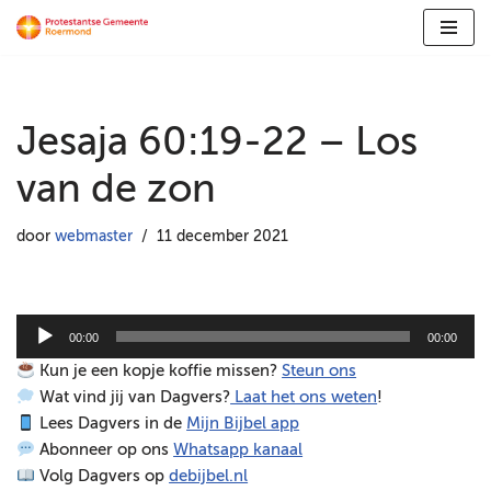
Ga
naar
de
Jesaja 60:19-22 – Los
inhoud
van de zon
door
webmaster
11 december 2021
A
00:00
00:00
u
Kun je een kopje koffie missen?
Steun ons
d
Wat vind jij van Dagvers?
Laat het ons weten
!
i
Lees Dagvers in de
Mijn Bijbel app
o
Abonneer op ons
Whatsapp kanaal
s
Volg Dagvers op
debijbel.nl
p