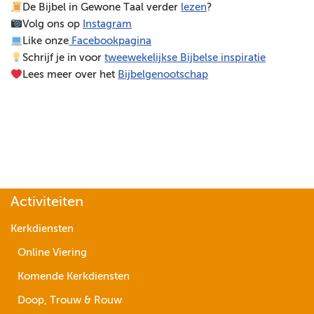
De Bijbel in Gewone Taal verder
lezen
?
e
Volg ons op
Instagram
l
Like onze
Facebookpagina
e
Schrijf je in voor
tweewekelijkse Bijbelse inspiratie
r
Lees meer over het
Bijbelgenootschap
Activiteiten
Kerkdiensten
Online Viering
Komende Kerkdiensten
Doop, Trouw & Rouw