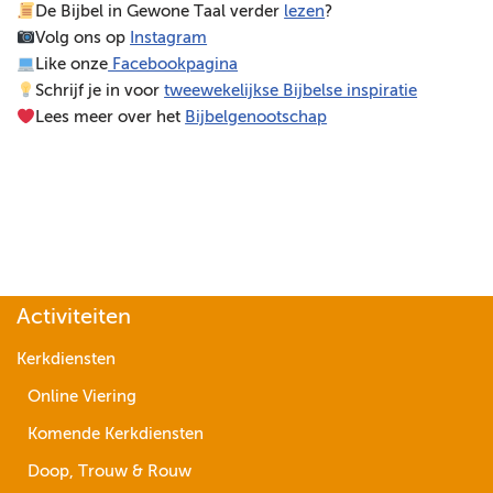
De Bijbel in Gewone Taal verder
lezen
?
e
Volg ons op
Instagram
l
Like onze
Facebookpagina
e
Schrijf je in voor
tweewekelijkse Bijbelse inspiratie
r
Lees meer over het
Bijbelgenootschap
Activiteiten
Kerkdiensten
Online Viering
Komende Kerkdiensten
Doop, Trouw & Rouw