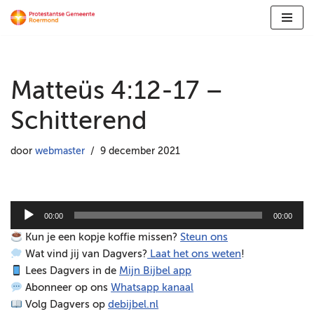
Ga
naar
de
Matteüs 4:12-17 –
inhoud
Schitterend
door
webmaster
9 december 2021
A
00:00
00:00
u
Kun je een kopje koffie missen?
Steun ons
d
Wat vind jij van Dagvers?
Laat het ons weten
!
i
Lees Dagvers in de
Mijn Bijbel app
o
Abonneer op ons
Whatsapp kanaal
s
Volg Dagvers op
debijbel.nl
p