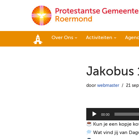
Ga
naar
de
Over Ons
Activiteiten
Agen
inhoud
Home
Jakobus 
door
webmaster
21 se
A
00:00
u
Kun je een kopje ko
d
Wat vind jij van Dag
i