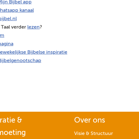
ijn Bijbel app
hatsapp kanaal
ijbel.nl
 Taal verder
lezen
?
am
agina
ewekelijkse Bijbelse inspiratie
Bijbelgenootschap
ratie &
Over ons
moeting
Visie & Structuur