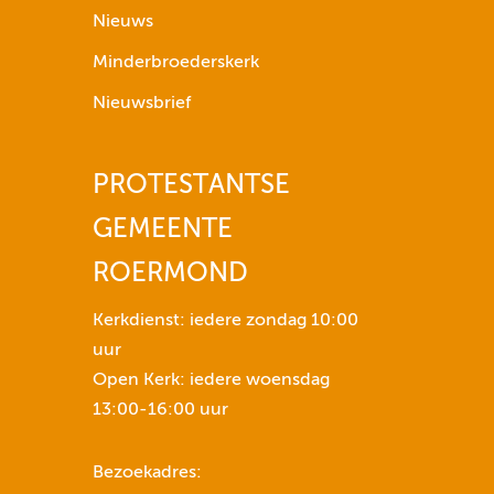
p
Nieuws
i
Minderbroederskerk
j
l
Nieuwsbrief
t
o
PROTESTANTSE
e
t
GEMEENTE
n
s
ROERMOND
e
n
Kerkdienst: iedere zondag 10:00
o
uur
m
Open Kerk: iedere woensdag
h
13:00-16:00 uur
e
t
Bezoekadres:
v