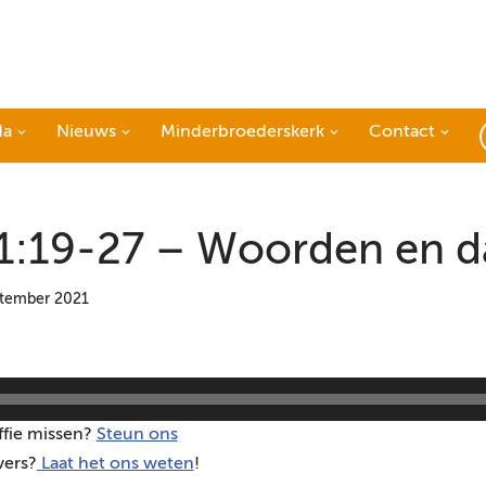
da
Nieuws
Minderbroederskerk
Contact
1:19-27 – Woorden en 
ptember 2021
ffie missen?
Steun ons
vers?
Laat het ons weten
!