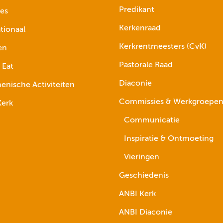
Predikant
ies
Kerkenraad
tionaal
Kerkrentmeesters (CvK)
en
Pastorale Raad
 Eat
Diaconie
nische Activiteiten
Commissies & Werkgroepe
erk
Communicatie
Inspiratie & Ontmoeting
Vieringen
Geschiedenis
ANBI Kerk
ANBI Diaconie