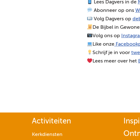
Lees Dagvers in de
M
o
Abonneer op ons
W
s
Volg Dagvers op
deb
p
De Bijbel in Gewone
e
Volg ons op
Instagr
l
Like onze
Facebookp
e
Schrijf je in voor
twe
r
Lees meer over het
Activiteiten
Inspi
Ont
Kerkdiensten