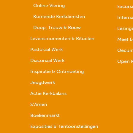
Online Viering
Excurs
Komende Kerkdiensten
Interna
Doop, Trouw & Rouw
Lezing
Levensmomenten & Rituelen
Meet &
Pastoraal Werk
Oecume
Diaconaal Werk
Open K
Inspiratie & Ontmoeting
Jeugdwerk
Actie Kerkbalans
S’Amen
Boekenmarkt
Exposities & Tentoonstellingen