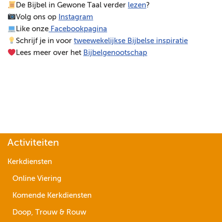
De Bijbel in Gewone Taal verder
lezen
?
e
Volg ons op
Instagram
l
Like onze
Facebookpagina
e
Schrijf je in voor
tweewekelijkse Bijbelse inspiratie
r
Lees meer over het
Bijbelgenootschap
Activiteiten
Kerkdiensten
Online Viering
Komende Kerkdiensten
Doop, Trouw & Rouw