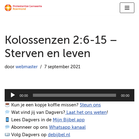
Ga
naar
de
Kolossenzen 2:6-15 –
inhoud
Sterven en leven
door
webmaster
7 september 2021
A
00:00
00:00
u
Kun je een kopje koffie missen?
Steun ons
d
Wat vind jij van Dagvers?
Laat het ons weten
!
i
Lees Dagvers in de
Mijn Bijbel app
o
Abonneer op ons
Whatsapp kanaal
s
Volg Dagvers op
debijbel.nl
p