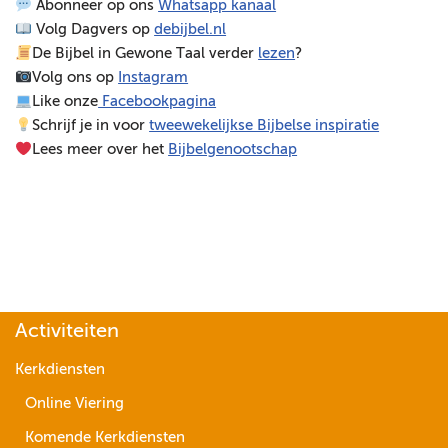
Abonneer op ons
Whatsapp kanaal
s
Volg Dagvers op
debijbel.nl
p
De Bijbel in Gewone Taal verder
lezen
?
e
Volg ons op
Instagram
l
Like onze
Facebookpagina
e
Schrijf je in voor
tweewekelijkse Bijbelse inspiratie
r
Lees meer over het
Bijbelgenootschap
Activiteiten
Kerkdiensten
Online Viering
Komende Kerkdiensten