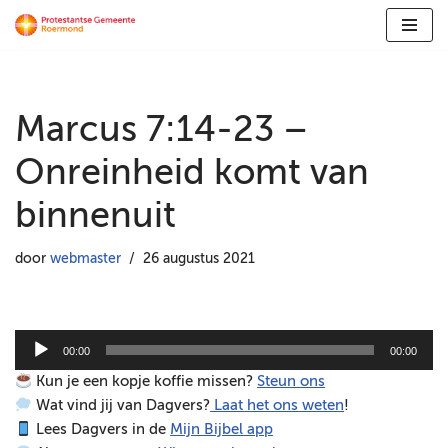
Ga
naar
de
Marcus 7:14-23 –
inhoud
Onreinheid komt van
binnenuit
door
webmaster
26 augustus 2021
A
00:00
00:00
u
Kun je een kopje koffie missen?
Steun ons
d
Wat vind jij van Dagvers?
Laat het ons weten
!
i
Lees Dagvers in de
Mijn Bijbel app
o