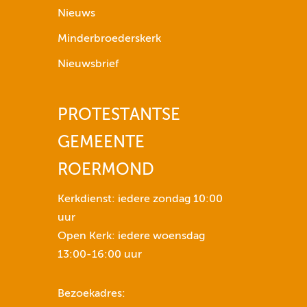
p
Nieuws
i
Minderbroederskerk
j
l
Nieuwsbrief
t
o
PROTESTANTSE
e
t
GEMEENTE
n
s
ROERMOND
e
n
Kerkdienst: iedere zondag 10:00
o
uur
m
Open Kerk: iedere woensdag
h
13:00-16:00 uur
e
t
Bezoekadres:
v