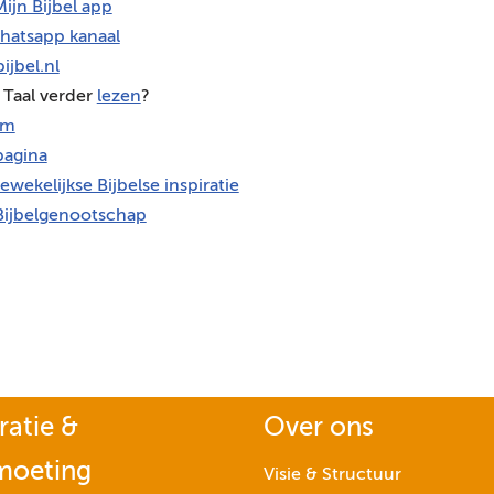
ijn Bijbel app
hatsapp kanaal
ijbel.nl
 Taal verder
lezen
?
am
agina
ewekelijkse Bijbelse inspiratie
Bijbelgenootschap
ratie &
Over ons
moeting
Visie & Structuur