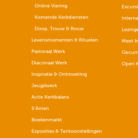
Online Viering
Excurs
Komende Kerkdiensten
Interna
Doop, Trouw & Rouw
Lezing
Levensmomenten & Rituelen
Meet &
Pastoraal Werk
Oecume
Diaconaal Werk
Open K
Inspiratie & Ontmoeting
Jeugdwerk
Actie Kerkbalans
S’Amen
Boekenmarkt
Exposities & Tentoonstellingen