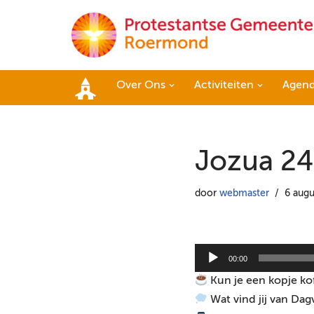
Ga
naar
de
Over Ons
Activiteiten
Agen
inhoud
Home
Jozua 24
door
webmaster
6 augu
A
00:00
u
Kun je een kopje ko
d
Wat vind jij van Dag
i