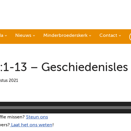
da
Nieuws
Minderbroederskerk
Contact
:1-13 – Geschiedenisles
stus 2021
ffie missen?
Steun ons
vers?
Laat het ons weten
!