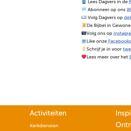
Lees Dagvers in de
M
o
Abonneer op ons
W
s
Volg Dagvers op
deb
p
De Bijbel in Gewone
e
Volg ons op
Instagr
l
Like onze
Facebookp
e
Schrijf je in voor
twe
r
Lees meer over het
Activiteiten
Inspi
Ont
Kerkdiensten