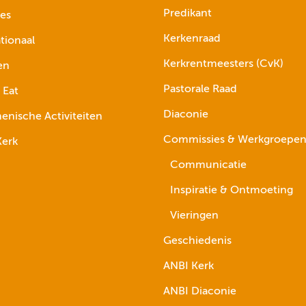
Predikant
ies
Kerkenraad
tionaal
Kerkrentmeesters (CvK)
en
Pastorale Raad
 Eat
Diaconie
nische Activiteiten
Commissies & Werkgroepe
erk
Communicatie
Inspiratie & Ontmoeting
Vieringen
Geschiedenis
ANBI Kerk
ANBI Diaconie