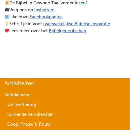
De Bijbel in Gewone Taal verder
lezen
?
e
Volg ons op
Instagram
l
Like onze
Facebookpagina
e
Schrijf je in voor
tweewekelijkse Bijbelse inspiratie
r
Lees meer over het
Bijbelgenootschap
Activiteiten
Kerkdiensten
Online Viering
Komende Kerkdiensten
Doop, Trouw & Rouw