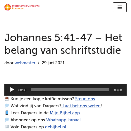
Ga
naar
de
Johannes 5:41-47 – Het
inhoud
belang van schriftstudie
door
webmaster
29 juni 2021
A
00:00
00:00
u
Kun je een kopje koffie missen?
Steun ons
d
Wat vind jij van Dagvers?
Laat het ons weten
!
i
Lees Dagvers in de
Mijn Bijbel app
o
Abonneer op ons
Whatsapp kanaal
s
Volg Dagvers op
debijbel.nl
p