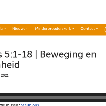
da
Nieuws
Minderbroederskerk
Contact
 5:1-18 | Beweging en
heid
i 2021
ffie missen?
Steun ons