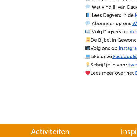
d
Wat vind jij van Dag
i
Lees Dagvers in de
M
o
Abonneer op ons
W
s
Volg Dagvers op
deb
p
De Bijbel in Gewone
e
Volg ons op
Instagr
l
Like onze
Facebookp
e
Schrijf je in voor
twe
r
Lees meer over het
Activiteiten
Inspi