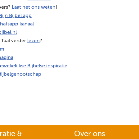
vers?
Laat het ons weten
!
ijn Bijbel app
hatsapp kanaal
ijbel.nl
 Taal verder
lezen
?
am
agina
ewekelijkse Bijbelse inspiratie
Bijbelgenootschap
ratie &
Over ons