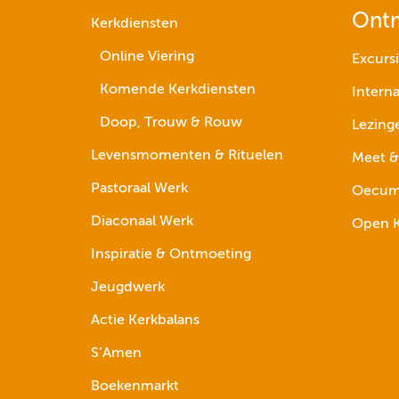
Ont
Kerkdiensten
Online Viering
Excurs
Komende Kerkdiensten
Interna
Doop, Trouw & Rouw
Lezing
Levensmomenten & Rituelen
Meet &
Pastoraal Werk
Oecume
Diaconaal Werk
Open K
Inspiratie & Ontmoeting
Jeugdwerk
Actie Kerkbalans
S’Amen
Boekenmarkt