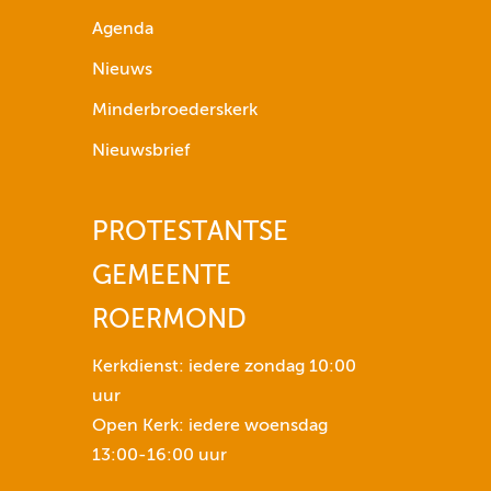
g
Agenda
p
Nieuws
i
Minderbroederskerk
j
l
Nieuwsbrief
t
o
PROTESTANTSE
e
t
GEMEENTE
n
s
ROERMOND
e
n
Kerkdienst: iedere zondag 10:00
o
uur
m
Open Kerk: iedere woensdag
h
13:00-16:00 uur
e