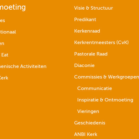
moeting
Visie & Structuur
Predikant
ies
Kerkenraad
tionaal
Kerkrentmeesters (CvK)
en
Pastorale Raad
 Eat
Diaconie
nische Activiteiten
Commissies & Werkgroepe
erk
Communicatie
Inspiratie & Ontmoeting
Vieringen
Geschiedenis
ANBI Kerk