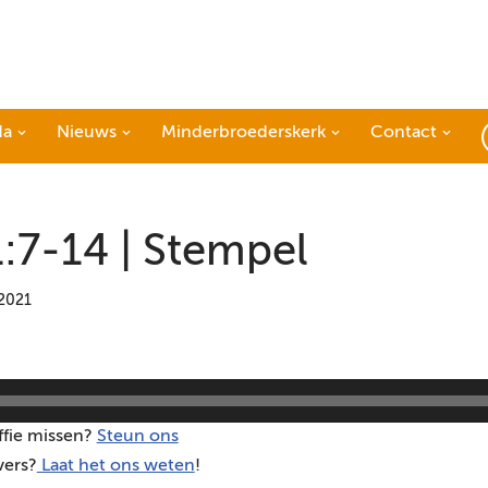
da
Nieuws
Minderbroederskerk
Contact
1:7-14 | Stempel
 2021
ffie missen?
Steun ons
vers?
Laat het ons weten
!