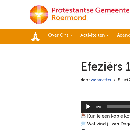
Ga
naar
de
Over Ons
Activiteiten
Agen
inhoud
Home
Efeziërs 
door
webmaster
8 juni
A
00:00
u
Kun je een kopje ko
d
Wat vind jij van Dag
i