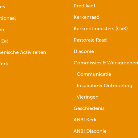
Predikant
ies
Kerkenraad
tionaal
Kerkrentmeesters (CvK)
en
Pastorale Raad
 Eat
Diaconie
nische Activiteiten
Commissies & Werkgroepe
erk
Communicatie
Inspiratie & Ontmoeting
Vieringen
Geschiedenis
ANBI Kerk
ANBI Diaconie