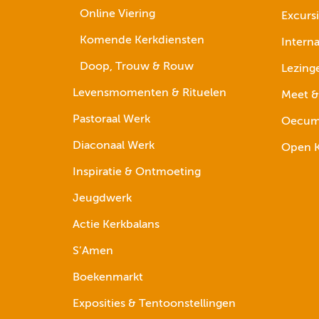
Online Viering
Excurs
Komende Kerkdiensten
Interna
Doop, Trouw & Rouw
Lezing
Levensmomenten & Rituelen
Meet &
Pastoraal Werk
Oecume
Diaconaal Werk
Open K
Inspiratie & Ontmoeting
Jeugdwerk
Actie Kerkbalans
S’Amen
Boekenmarkt
Exposities & Tentoonstellingen