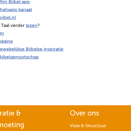
ijn Bijbel app
hatsapp kanaal
ijbel.nl
 Taal verder
lezen
?
am
agina
ewekelijkse Bijbelse inspiratie
Bijbelgenootschap
ratie &
Over ons
moeting
Visie & Structuur