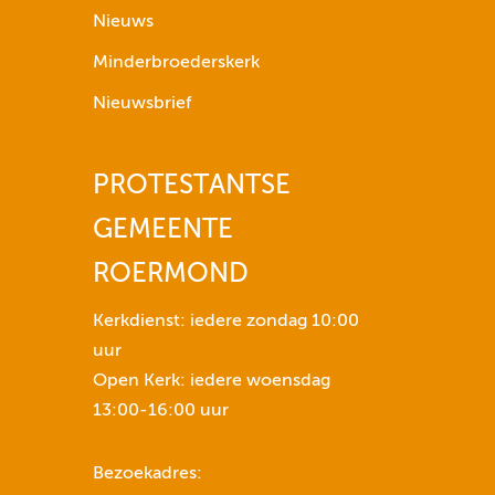
p
Nieuws
i
Minderbroederskerk
j
l
Nieuwsbrief
t
o
PROTESTANTSE
e
t
GEMEENTE
n
s
ROERMOND
e
n
Kerkdienst: iedere zondag 10:00
o
uur
m
Open Kerk: iedere woensdag
h
13:00-16:00 uur
e
t
Bezoekadres:
v