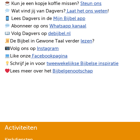
Kun je een kopje koffie missen?
Steun ons
s
Wat vind jij van Dagvers?
Laat het ons weten
!
p
Lees Dagvers in de
Mijn Bijbel app
e
Abonneer op ons
Whatsapp kanaal
l
Volg Dagvers op
debijbel.nl
e
De Bijbel in Gewone Taal verder
lezen
?
r
Volg ons op
Instagram
Like onze
Facebookpagina
Schrijf je in voor
tweewekelijkse Bijbelse inspiratie
Lees meer over het
Bijbelgenootschap
Activiteiten
Kerkdiensten