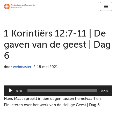
Ga
naar
de
1 Korintiërs 12:7-11 | De
inhoud
gaven van de geest | Dag
6
door
webmaster
18 mei 2021
A
00:00
00:00
u
Hans Maat spreekt in tien dagen tussen hemelvaart en
d
Pinksteren over het werk van de Heilige Geest | Dag 6
i
o