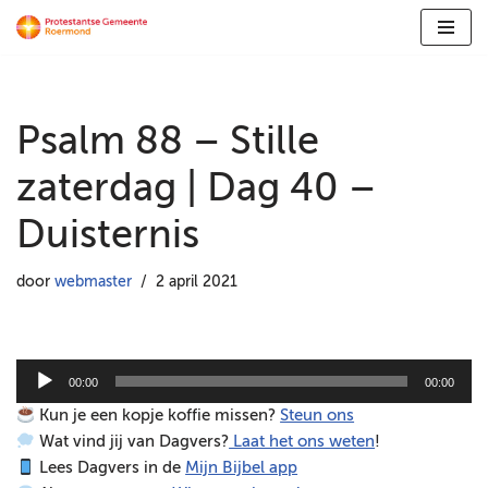
Ga
naar
de
Psalm 88 – Stille
inhoud
zaterdag | Dag 40 –
Duisternis
door
webmaster
2 april 2021
A
00:00
00:00
u
Kun je een kopje koffie missen?
Steun ons
d
Wat vind jij van Dagvers?
Laat het ons weten
!
i
Lees Dagvers in de
Mijn Bijbel app
o