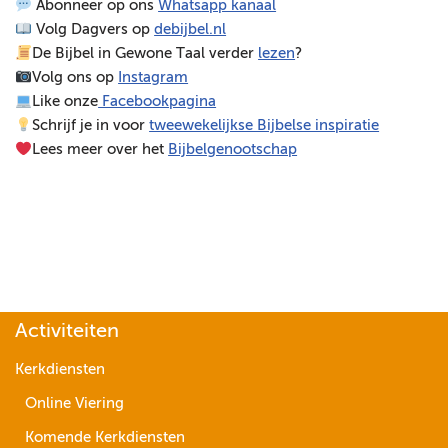
Abonneer op ons
Whatsapp kanaal
s
Volg Dagvers op
debijbel.nl
p
De Bijbel in Gewone Taal verder
lezen
?
e
Volg ons op
Instagram
l
Like onze
Facebookpagina
e
Schrijf je in voor
tweewekelijkse Bijbelse inspiratie
r
Lees meer over het
Bijbelgenootschap
Activiteiten
Kerkdiensten
Online Viering
Komende Kerkdiensten