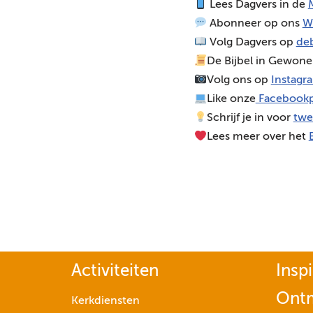
Lees Dagvers in de
M
o
Abonneer op ons
W
s
Volg Dagvers op
deb
p
De Bijbel in Gewone
e
Volg ons op
Instagr
l
Like onze
Facebookp
e
Schrijf je in voor
twe
r
Lees meer over het
Activiteiten
Inspi
Ont
Kerkdiensten