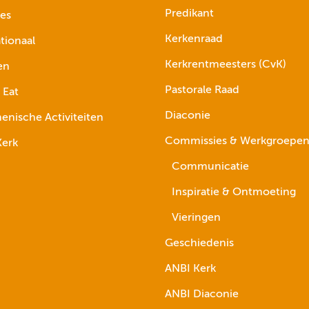
Predikant
ies
Kerkenraad
tionaal
Kerkrentmeesters (CvK)
en
Pastorale Raad
 Eat
Diaconie
nische Activiteiten
Commissies & Werkgroepe
erk
Communicatie
Inspiratie & Ontmoeting
Vieringen
Geschiedenis
ANBI Kerk
ANBI Diaconie