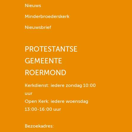
p
Nieuws
i
Minderbroederskerk
j
l
Nieuwsbrief
t
o
PROTESTANTSE
e
t
GEMEENTE
n
s
ROERMOND
e
n
Kerkdienst: iedere zondag 10:00
o
uur
m
Open Kerk: iedere woensdag
h
13:00-16:00 uur
e
t
Bezoekadres:
v