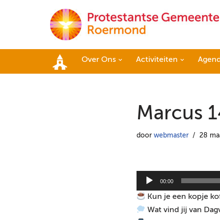
Ga
naar
de
Over Ons
Activiteiten
Agen
inhoud
Home
Marcus 14
door
webmaster
28 ma
A
00:00
u
Kun je een kopje ko
d
Wat vind jij van Dag
i