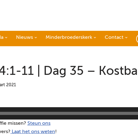
da
Nieuws
Minderbroederskerk
Contact
:1-11 | Dag 35 – Kostba
art 2021
ffie missen?
Steun ons
vers?
Laat het ons weten
!