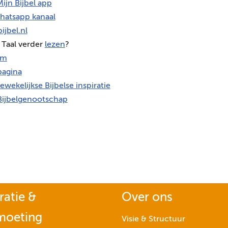
ijn Bijbel app
hatsapp kanaal
ijbel.nl
 Taal verder
lezen
?
am
agina
ewekelijkse Bijbelse inspiratie
Bijbelgenootschap
ratie &
Over ons
moeting
Visie & Structuur