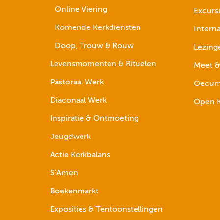
Online Viering
Excurs
Komende Kerkdiensten
Interna
Doop, Trouw & Rouw
Lezing
Levensmomenten & Rituelen
Meet &
Pastoraal Werk
Oecume
Diaconaal Werk
Open K
Inspiratie & Ontmoeting
Jeugdwerk
Actie Kerkbalans
S’Amen
Boekenmarkt
Exposities & Tentoonstellingen