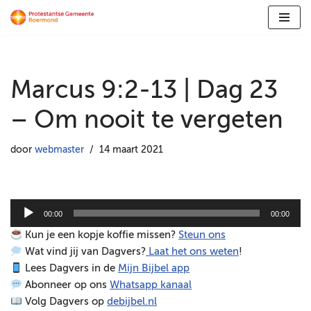
Ga
naar
de
Marcus 9:2-13 | Dag 23
inhoud
– Om nooit te vergeten
door
webmaster
14 maart 2021
A
00:00
00:00
u
Kun je een kopje koffie missen?
Steun ons
d
Wat vind jij van Dagvers?
Laat het ons weten
!
i
Lees Dagvers in de
Mijn Bijbel app
o
Abonneer op ons
Whatsapp kanaal
s
Volg Dagvers op
debijbel.nl
p