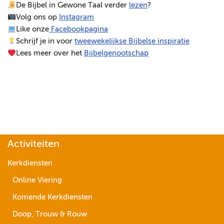
De Bijbel in Gewone Taal verder
lezen
?
e
Volg ons op
Instagram
l
Like onze
Facebookpagina
e
Schrijf je in voor
tweewekelijkse Bijbelse inspiratie
r
Lees meer over het
Bijbelgenootschap
Activiteiten
Kerkdiensten
Online Viering
Komende Kerkdiensten
Doop, Trouw & Rouw