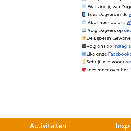
d
Wat vind jij van Dag
i
Lees Dagvers in de
M
o
Abonneer op ons
W
s
Volg Dagvers op
deb
p
De Bijbel in Gewone
e
Volg ons op
Instagr
l
Like onze
Facebookp
e
Schrijf je in voor
twe
r
Lees meer over het
Activiteiten
Inspi