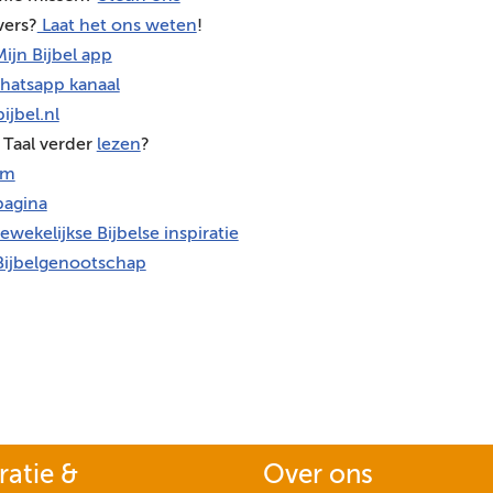
vers?
Laat het ons weten
!
ijn Bijbel app
hatsapp kanaal
ijbel.nl
 Taal verder
lezen
?
am
agina
ewekelijkse Bijbelse inspiratie
Bijbelgenootschap
ratie &
Over ons