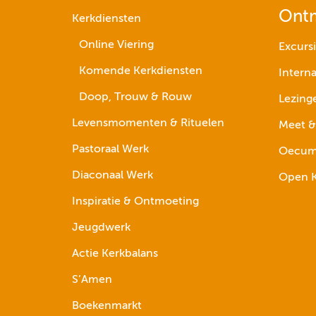
Ont
Kerkdiensten
Online Viering
Excurs
Komende Kerkdiensten
Interna
Doop, Trouw & Rouw
Lezing
Levensmomenten & Rituelen
Meet &
Pastoraal Werk
Oecume
Diaconaal Werk
Open K
Inspiratie & Ontmoeting
Jeugdwerk
Actie Kerkbalans
S’Amen
Boekenmarkt