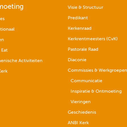
moeting
Visie & Structuur
Predikant
ies
Kerkenraad
tionaal
Kerkrentmeesters (CvK)
en
Pastorale Raad
 Eat
Diaconie
nische Activiteiten
Commissies & Werkgroepe
erk
Communicatie
Inspiratie & Ontmoeting
Vieringen
Geschiedenis
ANBI Kerk