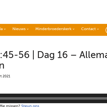
da
Nieuws
Minderbroederskerk
Contact
:45-56 | Dag 16 – Allem
n
t 2021
ffie missen?
Steun ons