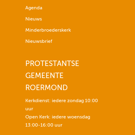
g
Agenda
p
Nieuws
i
Minderbroederskerk
j
l
Nieuwsbrief
t
o
PROTESTANTSE
e
t
GEMEENTE
n
s
ROERMOND
e
n
Kerkdienst: iedere zondag 10:00
o
uur
m
Open Kerk: iedere woensdag
h
13:00-16:00 uur
e